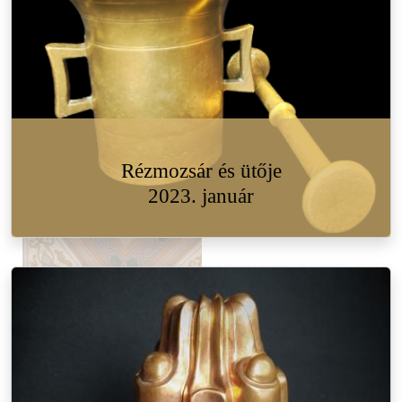
Rézmozsár és ütője
2023. január