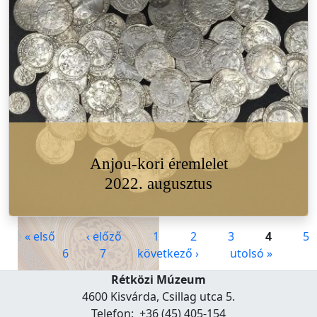
Anjou-kori éremlelet
2022. augusztus
Oldalak
« első
‹ előző
1
2
3
4
5
6
7
következő ›
utolsó »
Rétközi Múzeum
4600 Kisvárda, Csillag utca 5.
Telefon: +36 (45) 405-154