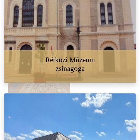
Rétközi Múzeum
zsinagóga