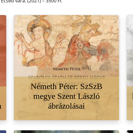
Ecsed vára. (2021) – 3500 Ft
Németh Péter: SzSzB
megye Szent László
a
ábrázolásai