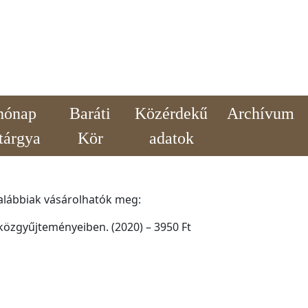
hónap
Baráti
Közérdekű
Archívum
tárgya
Kör
adatok
 alábbiak vásárolhatók meg:
közgyűjteményeiben. (2020) – 3950 Ft