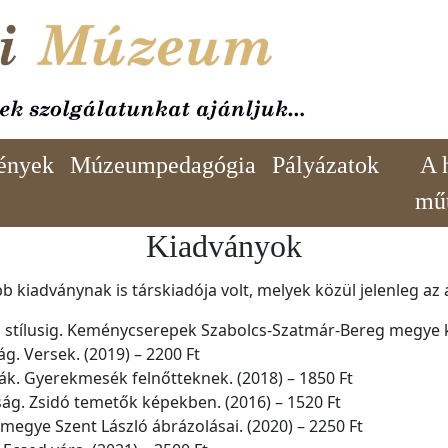
ények
Múzeumpedagógia
Pályázatok
A 
mű
Kiadványok
 kiadványnak is társkiadója volt, melyek közül jelenleg az
ros stílusig. Keménycserepek Szabolcs-Szatmár-Bereg megye 
g. Versek. (2019) – 2200 Ft
k. Gyerekmesék felnőtteknek. (2018) – 1850 Ft
sság. Zsidó temetők képekben. (2016) – 1520 Ft
egye Szent László ábrázolásai. (2020) – 2250 Ft