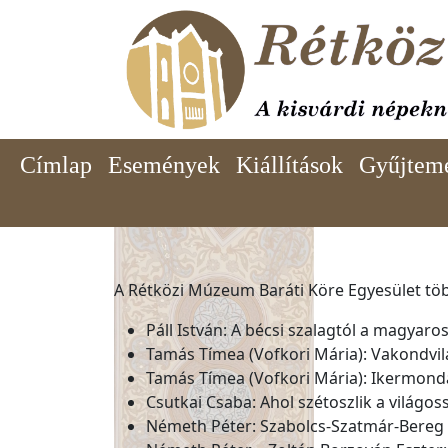
Ugrás a tartalomra
Címlap
Események
Kiállítások
Gyűjtem
A Rétközi Múzeum Baráti Köre Egyesület több
Páll István: A bécsi szalagtól a magya
Tamás Tímea (Vofkori Mária): Vakondvilá
Tamás Tímea (Vofkori Mária): Ikermondá
Csutkai Csaba: Ahol szétoszlik a világo
Németh Péter: Szabolcs-Szatmár-Bereg m