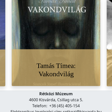
Tamás Tímea:
Vakondvilág
Rétközi Múzeum
4600 Kisvárda, Csillag utca 5.
Telefon: +36 (45) 405-154
Elektronikus levelezési cím: retkozi@kisvarda.hu