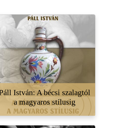
Páll István: A bécsi szalagtól
a magyaros stílusig